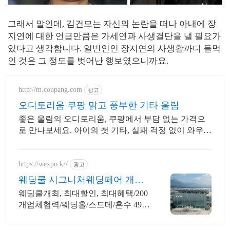
그래서 말인데, 김건모는 자신의 논란을 떠나 아내에 장
지연에 대한 언급만큼은 가세연과 사생결단을 낼 필요가
있다고 생각합니다. 일반인인 장지연의 사생활까디 들먹
인 것은 그 정도를 벗어난 행보였으니까요.
http://m.coupang.com
광고
오디토리움 쿠팡 맑고 풍부한 기타 울림
좋은 울림의 오디토리움, 쿠팡에서 부담 없는 가격으
로 만나보세요. 아이의 첫 기타, 실패 걱정 없이 와우회
원 30일 내 무료반품으로!
https://wexpo.kr/
광고
웨딩쿨 시그니처웨딩페어 개최
최대 2,000만원 결혼지원
웨딩쿨개최, 최대할인, 최대혜택/200
개업체협력/웨딩홀/스드메/혼수 49%
할인혜택 스드메부터 혼수까지 한 번
에 준비