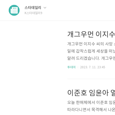
스타데일리
K스타데일리9
개그우먼 이지수
개그우먼 이지수 씨의 사망 소
일에 갑작스럽게 세상을 떠났
알려 드리겠습니다. 개그우먼
의 갑작스러운 사망 소식에 
투데이
2023. 7. 11. 23:45
공채 개그맨 18기인 동명의
개그우먼 이지수가 누구인지 
신의 개그우먼으로 알려져 있습
이준호 임윤아 
'코빅엔터', '취향저격수' 등 
오늘 한매체에서 이준호 임
따라다니면서 목격해서 나온