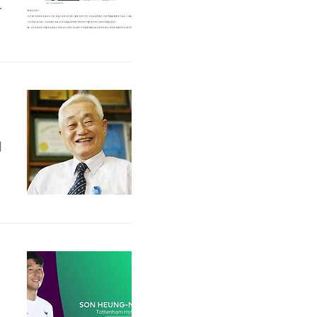
니
지
Y
지
를