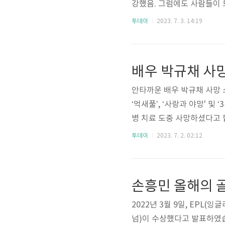
강했음. 그럼에도 사람들이 
내심 기대가 커졌음. 뿐만
투데이
2023. 7. 3. 14:19
내버림. 이 때문에 이준호 
자 곧바로 JYP와 SM에서 
P엔터테인먼트와 SM엔터테인
배우 박규채 사망
실무근"이라며 이를 부인했다. 
안타까운 배우 박규채 사망 소
‘억새풀’, ‘사랑과 야망' 및
병 치료 도중 사망하셨다고 
치료를 해왔다고 하네요. 그
투데이
2023. 7. 2. 02:12
지 알아보도록 하겠습니다. 
농민들 앞에서 연극 공연을 
시작했다고 하네요. 그뿐만아
고로 당시에는 배우들이 ..
2022년 3월 9일, EPL(
넘)이 수상했다고 발표하였습