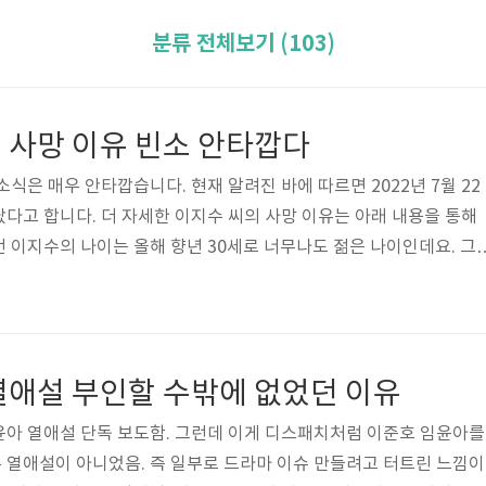
분류 전체보기 (103)
 사망 이유 빈소 안타깝다
식은 매우 안타깝습니다. 현재 알려진 바에 따르면 2022년 7월 22
다고 합니다. 더 자세한 이지수 씨의 사망 이유는 아래 내용을 통해
 이지수의 나이는 올해 향년 30세로 너무나도 젊은 나이인데요. 그
개그맨 동료들은 큰 충격과 슬픔에 빠져 있다고 하네요. 참고로 MBC
 개그우먼 이지수는 아님을 밝힙니다. 그럼 혹 모르시는 분들을 위해
알려 드리겠습니다. 이지수는 1993년 태어났으며 윤형빈 소극장 
니다. 데뷔는 2021년 tvN '코미디 빅 리그'로 데뷔했으며 그 이후
열애설 부인할 수밖에 없었던 이유
다양한..
윤아 열애설 단독 보도함. 그런데 이게 디스패치처럼 이준호 임윤아를
 열애설이 아니었음. 즉 일부로 드라마 이슈 만들려고 터트린 느낌이