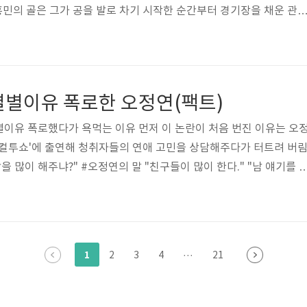
손흥민의 골은 그가 공을 발로 차기 시작한 순간부터 경기장을 채운 관
는 세계 최고의 축구 선수 중 한 명입니다." Sky Sports: "손흥민
 팬들에게 큰 인상을 남겼습니다. 그는 올해의 골을 받는데 충분한 가
rdian: "손흥민의 골은 축구 역사상 가장 멋진 골 중 하나입니다. 그는
번 시즌에서 그의 골은 그의 재능과 기술을 잘 보여주고 있습니다." E
결별이유 폭로한 오정연(팩트)
이유 폭로했다가 욕먹는 이유 먼저 이 논란이 처음 번진 이유는 오
 '컬투쇼'에 출연해 청취자들의 연애 고민을 상담해주다가 터트려 버림
을 많이 해주냐?" #오정연의 말 "친구들이 많이 한다." "남 얘기를 
합리적이다" "얼마 전에도 헤어진 커플이 있다." "이분들 다 아실 
, 한 명은 원하지 않았는데 일방적으로 헤어졌다" "헤어졌는데 상대한
체 무슨 뜻이냐? 헤어졌는데 왜 연락이 오냐'라고 묻더라." "그래서 내
 남고 싶어하는 것 같더라고 이야기했다." "친구에게 어떻게 기억되
1
2
3
4
···
21