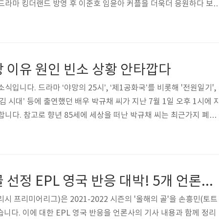
드라마 킹더랜드 방영 후 이준호 임윤아 커플을 더욱더 응원하다 보
 아니라 소속사에서 바로 부인하지 않고 확인중이라는 공식입장을 먼저
임윤아가 진짜 사귀나? 이런 기대감이 더 커짐. 하지만 너무 이슈가 커
공식입장 내고 진화 나섬. 일단 양측 공식입장음 내용은 이렇게 나옴. J
먼트 양측은 "두 사람은 워낙 친한 사이로, 열애설은 확인 결과 사
 이유 원인 빈소 상황 안타깝다
결국 JTBC ..
식입니다. 드라마 ‘야망의 25시’, ‘제1공화국’를 비롯해 '전원일기',
 ‘3김 시대’ 등에 출연했던 배우 박규채 씨가 지난 7월 1일 오후 1시에 
합니다. 참고로 향년 85세에 세상을 떠난 박규채 씨는 최근가지 폐렴
럼, 요즘 젊은 세대들을 잘 알지 못하는 배우 박규채란 사람은 누구인
그는 1938년생으로 고려대 농학과를 나왔습니다. 이후 대학 시절에
하기 시작했는데요. 그 계기로 국립극단에 들어가 연극 배우로 연기
니라 1961년에는 MBC 라디오 성우 연기자로 입사했다고 하죠. 참
손흥민 올해의 골 선정 EPL 영국 반응 대박! 5개 언론사 정리
잉글리시 프리미어리그)은 2021-2022 시즌의 '올해의 골'을 손흥민(토트
니다. 이에 대한 EPL 영국 반응을 언론사의 기사 내용과 함께 정리