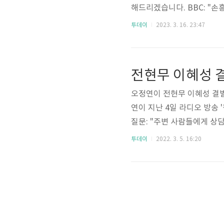
해드리겠습니다. BBC: "
들의 환호성을 일으켰습니다. 그
투데이
2023. 3. 16. 23:47
의 골은 토트넘 팬들과 축구
치가 있습니다." The Gua
세계적인 축구 선수이며, 이
전현무 이혜성 
PN: ..
오정연이 전현무 이혜성 결별
연이 지난 4일 라디오 방송
질문: "주변 사람들에게 상담
땐 그렇게 박사고 이성적이고 
투데이
2022. 3. 5. 16:20
다" "좀 오래 되기도 했고
문자가 왔다." "친구가 '대
내용을 보니까 좋은 이미지로
고 싶냐고 물으니까 정리..