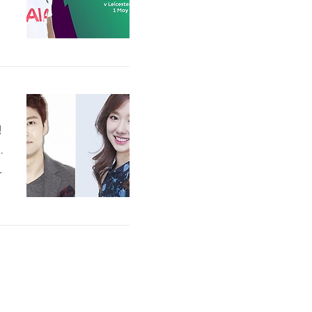
중
S
정
.
할
거
테
가