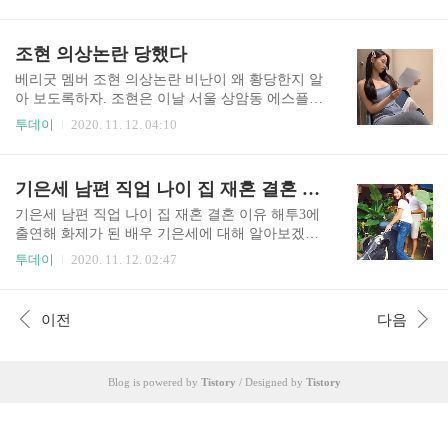
솔이는 전직 배우이지만, 현재는 10년째 제약회사
선 듯 보이기도 합니다. 일반인이라면 "아니 일상
에 다니며, 2년 연속 실적 1위를 찍은 뒤, 최연소로
에서 연기도 아니고 왜 저런 표정을?"라고 생각할
과장에 승진한 능력 있는 여자입니다. 즉 연봉도 상
조현 의상논란 당했다
수 있었으니까요. 손예진과 현빈의 두 번째 열애설
당하고 박성광보다 수입도 안정적으로 들어오는편
은 솔직히 결정타처럼 보였..
입니다. 그런데 결혼 후 박성광에게 서로 통장을 모
베리굿 멤버 조현 의상논란 비난이 왜 황당한지 알
두 공개하자고 했더니 네티즌들이 여자 팔자 고치
아 보도록하자. 조현은 이날 서울 상암동 에스플렉
려한다며 황당한 반응을 보인 것입니다. 알다시피
스센터 OGN e스타디움에서 열린 ‘게임돌림픽 201
투데이
2020. 11. 12. 04:10
박성광 이솔이 부부는 지난 5월 1일 혼인신고를 하
9 : 골든카드’에 참석했다. 조현은 주최 측이 준비
고 정식부부가 됐습니다. 원래 계획대로라면 결혼
한 '리그 오브 레전드(League of legends)' 속 구미호
식을 올린 후 했어야 하는데, 결혼식이 미뤄지면서
캐릭터 '아리'로 변신해 코스프레를 했다. 여기서
기은세 남편 직업 나이 집 재혼 결혼 이유
그렇지 못한 것이죠. 그런데 혼인신고를 한 당일 처
말하는 코스프레란? 게임이나 만화 속의 등장인물
음으로 두 사람이 다투는 일이..
로 분장하는 것이다. 그런데 어이 없게도 조현 의상
기은세 남편 직업 나이 집 재혼 결혼 이유 해투3에
이 과하다는 비난이 폭발했다. 도대체 뭐가 문제였
출연해 화제가 된 배우 기은세에 대해 알아보겠습
을까? 아무리 찾아봐도 조현 의상이 과한 부분을
니다. 기은세 나이는 올해 34세입니다. 해투에서 자
투데이
2020. 11. 12. 02:47
모르겠다. 조현은 게임 캐릭터와 흡사한 코스프레
신이 10년 연기 활동을 했지만, 배우라고 하기엔 애
를 했을 뿐이고 자신이 준비한 의상도 아닌 주최 측
매한 위치라고 말했는데, 그 이유는 오랫동안 작품
이 준비한 의상이었다. 그리고 롤 팬들은 오히려 의
활동을 하지 않았기 때문입니다. 즉 6년 전에 결혼
이전
다음
상 자체가 디테일 하지 못하다는 평가를 했을 정도
하고 나서 드라마나 영화에 아예 출연하지 않은 것
로 ..
이죠. 일단 기은세 출연 작품을 들여다보면 2007년
영화 '좋은 놈, 나쁜 놈, 이상한 놈' 데뷔한 뒤에 무
Blog is powered by
Tistory
/ Designed by
Tistory
명으로 지내다가 2012년 드라마 패션왕에서 수지
역으로 출연하면서 어느 정도 인지도를 쌓았습니
다. 결혼을 한 후에는 주로 예능에서 활동을 했는
데, 2016년 옥수동 수제자와 2017년 뷰티 SKY2 진