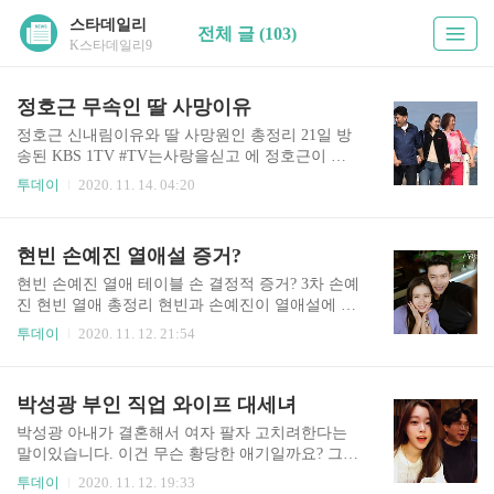
스타데일리
전체 글 (103)
K스타데일리9
정호근 무속인 딸 사망이유
정호근 신내림이유와 딸 사망원인 총정리 21일 방
송된 KBS 1TV #TV는사랑을싣고 에 정호근이 출
연했어요. #정호근이 이날 방송에 나온 이유는 중
투데이
2020. 11. 14. 04:20
앙대학교 연극영화과 선배 ‘이송’을 찾아 나서기
위함이었습니다. 그런데 이날 정호근은 안타깝게
세상을 떠난 딸에 대한 얘기도 떨어 놓았죠. "우리
현빈 손예진 열애설 증거?
큰 딸이 살아있으면 25살이다. 첫째 딸은 700g이 채
안 되는 작은 몸으로 태어났다. 성장한 후에도 폐동
현빈 손예진 열애 테이블 손 결정적 증거? 3차 손예
맥 고혈압을 앓을 정도로 몸이 약했다" "큰 딸의 병
진 현빈 열애 총정리 현빈과 손예진이 열애설에 휩
원을 알아보러 미국에 갔다. 근데 미국에 가자마자
싸이기 시작한 시기는 지난 2018년 개봉한 영화 '협
투데이
2020. 11. 12. 21:54
3일 뒤에 연락이 왔다. 첫째 딸을 그때 잃었다. 미
상'으로 호흡을 맞춘 후부터죠. 이때부터 현빈과 손
국에 가기 전에 ‘의사 선생님 알아보고 올테니까
예진은 서로 바라만 봐도 얼굴에 꿀이 떨어지는 사
잘하고 있어라’했는데 ‘응!’이라고 대답을 잘하더
랑스러운 표정으로 대중들을 헷갈리게 했으니까
박성광 부인 직업 와이프 대세녀
라. 그게 마지막 기억이다." 이처럼 안타깝운 정호
요. 하지만 이때까지만 해도 현빈과 손예진이 모두
근 딸 사..
열애를 부인해서 그런가 보다 생각하게 됩니다. 뭐
박성광 아내가 결혼해서 여자 팔자 고치려한다는
영화 홍보도 있으니 사이좋게 나왔을 수도 있겠거
말이있습니다. 이건 무슨 황당한 애기일까요? 그
니 대중들도 생각한 것이죠. 그런데 당시 공개된 손
논란을 파헤쳐 보도록 하겠습니다. 박성광 아내 이
투데이
2020. 11. 12. 19:33
혜진과 현빈 사진을 보면 솔직히 홍보 차원을 넘어